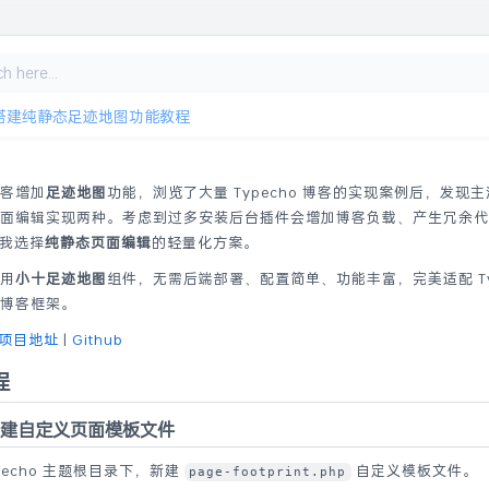
o 搭建纯静态足迹地图功能教程
客增加
足迹地图
功能，浏览了大量 Typecho 博客的实现案例后，发
面编辑实现两种。考虑到过多安装后台插件会增加博客负载、产生冗余代
终我选择
纯静态页面编辑
的轻量化方案。
用
小十足迹地图
组件，无需后端部署、配置简单、功能丰富，完美适配 Ty
博客框架。
项目地址
|
Github
程
新建自定义页面模板文件
pecho 主题根目录下，新建
自定义模板文件。
page-footprint.php