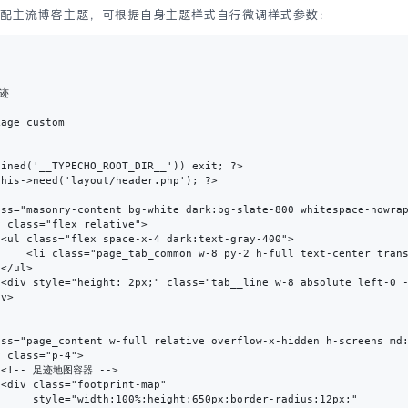
配主流博客主题，可根据自身主题样式自行微调样式参数：
迹

age custom 

ined('__TYPECHO_ROOT_DIR__')) exit; ?>

his->need('layout/header.php'); ?>

ass="masonry-content bg-white dark:bg-slate-800 whitespace-nowrap
 class="flex relative">

<ul class="flex space-x-4 dark:text-gray-400">

     <li class="page_tab_common w-8 py-2 h-full text-center trans
</ul>

 <div style="height: 2px;" class="tab__line w-8 absolute left-0 -
v>

ass="page_content w-full relative overflow-x-hidden h-screens md:
 class="p-4">

 <!-- 足迹地图容器 -->

<div class="footprint-map"

      style="width:100%;height:650px;border-radius:12px;"
