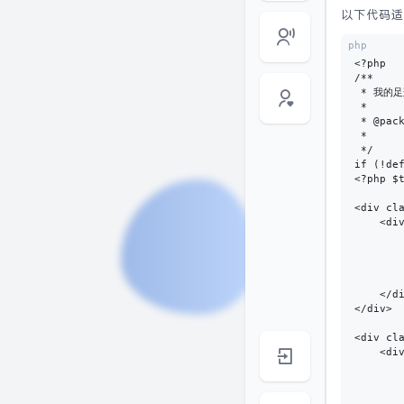
以下代码适
php
<?php 

/**

 * 我的足
 * 

 * @pack
 * 

 */

if (!def
<?php $t
<div cl
    <div
        
       
        
       
    </di
</div>

<div cl
    <div
       
        
       