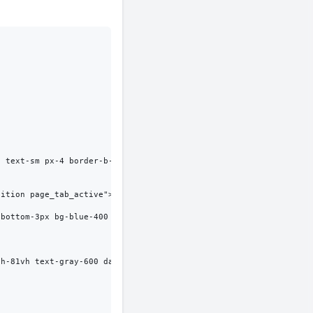
 text-sm px-4 border-b-4 border-b-gray-50 dark:border-b-slate-70
ition page_tab_active"><?php $this->title() ?></li>

bottom-3px bg-blue-400 transition"></div>

h-81vh text-gray-600 dark:text-gray-400 bg-gray-50 dark:bg-slate