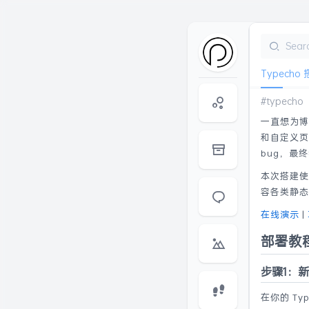
Typech
typecho
一直想为博
和自定义页
bug，最
本次搭建使
容各类静态
在线演示
|
部署教
步骤1：
在你的 Ty