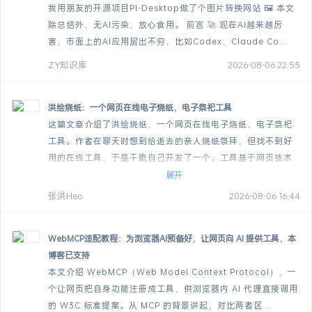
我用朋友的开源项目PI-Desktop做了个图片转换网站 🖼️ 本文
除总结外，无AI污染，放心食用。 前言 🚀 现在AI越来越厉
害，市面上的AI应用层出不穷，比如Codex、Claude Co...
ZY知识库
2026-08-06 22:55
洪绘烧纸：一个网页在线电子烧纸，电子祭祀工具
这篇文章介绍了洪绘烧纸，一个网页在线电子烧纸、电子祭祀
工具。作者在聊天时想到给逝去的亲人烧纸祭拜，但找不到好
用的在线工具，于是干脆自己开发了一个。工具基于网页技术
实现，支持常见的祭品类型，也支持自定...
展开
张洪Heo
2026-08-06 16:44
WebMCP适配教程：为浏览器AI预备好，让网页向 AI 提供工具，本
博客已支持
本文介绍 WebMCP（Web Model Context Protocol），一
个让网页把自身功能注册成工具、供浏览器内 AI 代理直接调用
的 W3C 标准提案。从 MCP 的背景讲起，对比两者区...