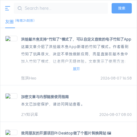
搜索
(每隔2h刷新)
友圈
洪绘敲木鱼支持“竹知了”模式了，可以自定义音效的电子竹知了App
这篇文章介绍了洪绘敲木鱼App新增的竹知了模式。作者看到
竹知了玩具很火，决定不单独做新应用，而是直接在敲木鱼中
加入竹知了模式，让老用户无缝体验。文章演示了使用方法：
添加竹知了音效后，点击左上角摇晃按...
展开
张洪Heo
2026-08-07 16:58
加密文章与内部链接使用指南
本文已加密保护，请访问网站查看。
ZY知识库
2026-08-07 08:00
我用朋友的开源项目PI-Desktop做了个图片转换网站 🖼️