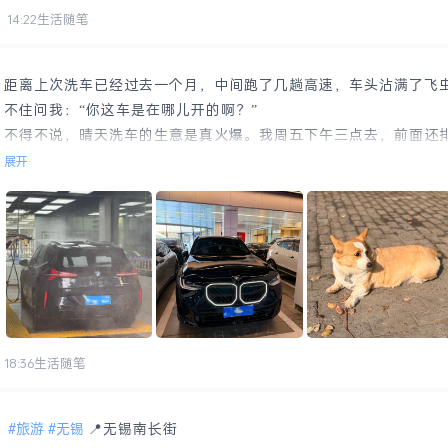
14:22
生活随笔
距离上次洗车已经过去一个月，中间跑了几趟高速，车头沾满了飞
不住问我：“你这车是在哪儿开的啊？”
不得不说，晴天洗车的生意是真火爆。我周五下午三点去，前面还
格外漫长，但洗完是真干净！
展开
果然，黑色的车，只有刚提新车和刚洗完车那天最帅。
18:36
生活随笔
旅游
无锡
📍无锡南长街