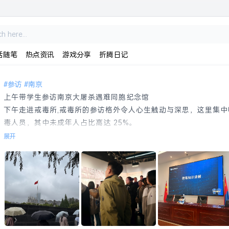
活随笔
热点资讯
游戏分享
折腾日记
参访
南京
上午带学生参访南京大屠杀遇难同胞纪念馆
下午走进戒毒所,戒毒所的参访格外令人心生触动与深思，这里集
毒人员，其中未成年人占比高达 25%。
展开