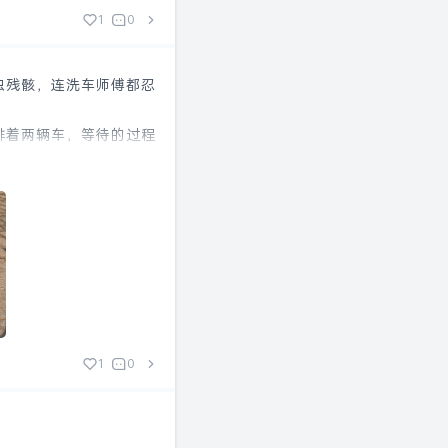
1
0
虫残骸，连洗车师傅都忍
排着两辆车，等待的过程
1
0